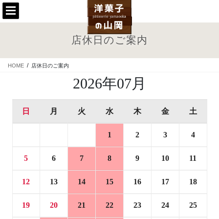
コ
ナ
ン
ビ
テ
ゲ
ン
ー
店休日のご案内
ツ
シ
に
ョ
移
ン
HOME
店休日のご案内
動
に
2026年07月
移
動
日
月
火
水
木
金
土
1
2
3
4
5
6
7
8
9
10
11
12
13
14
15
16
17
18
19
20
21
22
23
24
25